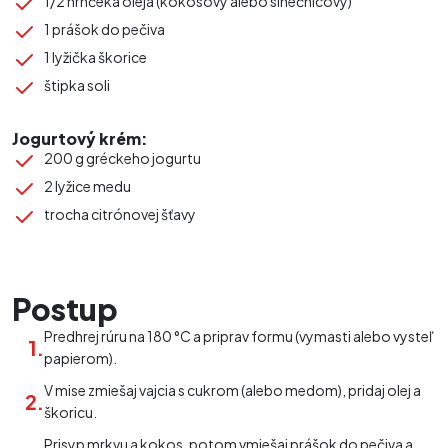
1/2 hrnčeka oleja (kokosový alebo slnečnicový)
1 prášok do pečiva
1 lyžička škorice
štipka soli
Jogurtový krém:
200 g gréckeho jogurtu
2 lyžice medu
trocha citrónovej šťavy
Postup
Predhrej rúru na 180 °C a priprav formu (vymasti alebo vysteľ
papierom).
V mise zmiešaj vajcia s cukrom (alebo medom), pridaj olej a
škoricu.
Prisyp mrkvu a kokos, potom vmiešaj prášok do pečiva a