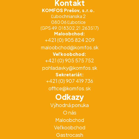
Kontakt
KOMFOS Prešov, s.r.o.
Ľubochnianska 2
080 06 Ľubotice
(GPS 49.018302,21.263517)
Maloobchod:
+421 (0) 905 824 209
maloobchod@komfos.sk
Veľkoobchod:
+421 (0) 905 575 752
pohladavky@komfos.sk
Sekretariát:
+421 (0) 907 419 736
office@komfos.sk
Odkazy
Výhodná ponuka
O nás
Maloobchod
Veľkoobchod
Gastrocash