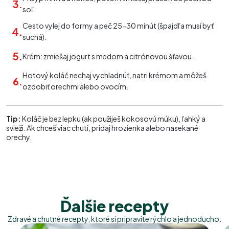
soľ.
Cesto vylej do formy a peč 25-30 minút (špajdľa musí byť
suchá).
Krém: zmiešaj jogurt s medom a citrónovou šťavou.
Hotový koláč nechaj vychladnúť, natri krémom a môžeš
ozdobiť orechmi alebo ovocím.
Tip:
Koláč je bez lepku (ak použiješ kokosovú múku), ľahký a
svieži. Ak chceš viac chuti, pridaj hrozienka alebo nasekané
orechy.
Ďalšie recepty
Zdravé a chutné recepty, ktoré si pripravíte rýchlo a jednoducho.