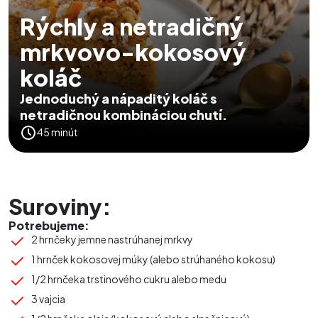
Rýchly a netradičný
mrkvovo-kokosový
koláč
Jednoduchý a nápaditý koláč s
netradičnou kombináciou chutí.
45 minút
Suroviny:
Potrebujeme:
2 hrnčeky jemne nastrúhanej mrkvy
1 hrnček kokosovej múky (alebo strúhaného kokosu)
1/2 hrnčeka trstinového cukru alebo medu
3 vajcia