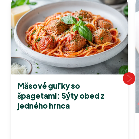
Mäsové guľky so
špagetami: Sýty obed z
jedného hrnca