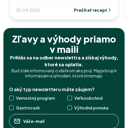
30.04.2026
Prečítať recept
Zľavy a výhody priamo
v maili
Prihlás sa na odber newslettra a získaj výhody,
ktoré sa oplatia.
Buď stále informovaný o všetkom ako prvý. Maj prístup k
informáciám a výhodám, ktoré iní nemajú.
O aký typ newsletteru máte záujem?
Vernostný program
Veľkoobchod
Gastrocash
Výhodná ponuka