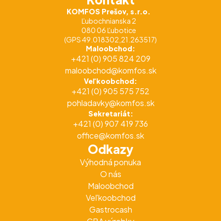
KOMFOS Prešov, s.r.o.
Ľubochnianska 2
080 06 Ľubotice
(GPS 49.018302,21.263517)
Maloobchod:
+421 (0) 905 824 209
maloobchod@komfos.sk
Veľkoobchod:
+421 (0) 905 575 752
pohladavky@komfos.sk
Sekretariát:
+421 (0) 907 419 736
office@komfos.sk
Odkazy
Výhodná ponuka
O nás
Maloobchod
Veľkoobchod
Gastrocash