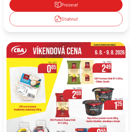
Prezerať
Stiahnuť