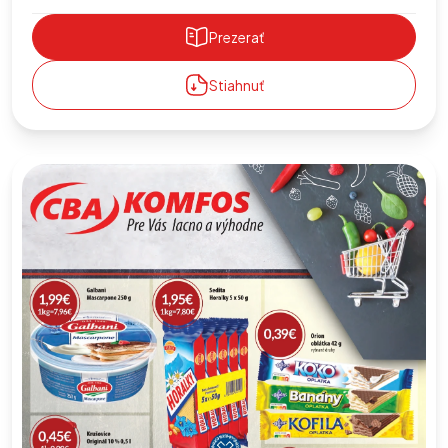
Prezerať
Stiahnuť