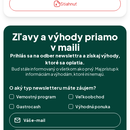
Stiahnuť
Zľavy a výhody priamo
v maili
Prihlás sa na odber newslettra a získaj výhody,
ktoré sa oplatia.
Buď stále informovaný o všetkom ako prvý. Maj prístup k
informáciám a výhodám, ktoré iní nemajú.
O aký typ newsletteru máte záujem?
Vernostný program
Veľkoobchod
Gastrocash
Výhodná ponuka