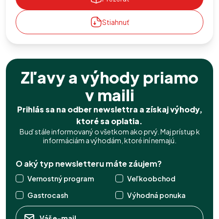
Stiahnuť
Zľavy a výhody priamo
v maili
Prihlás sa na odber newslettra a získaj výhody,
ktoré sa oplatia.
Buď stále informovaný o všetkom ako prvý. Maj prístup k
informáciám a výhodám, ktoré iní nemajú.
O aký typ newsletteru máte záujem?
Vernostný program
Veľkoobchod
Gastrocash
Výhodná ponuka