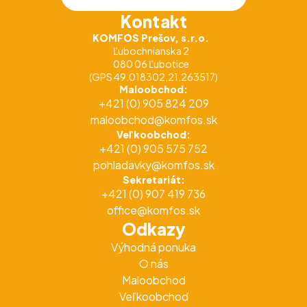
Kontakt
KOMFOS Prešov, s.r.o.
Ľubochnianska 2
080 06 Ľubotice
(GPS 49.018302,21.263517)
Maloobchod:
+421 (0) 905 824 209
maloobchod@komfos.sk
Veľkoobchod:
+421 (0) 905 575 752
pohladavky@komfos.sk
Sekretariát:
+421 (0) 907 419 736
office@komfos.sk
Odkazy
Výhodná ponuka
O nás
Maloobchod
Veľkoobchod