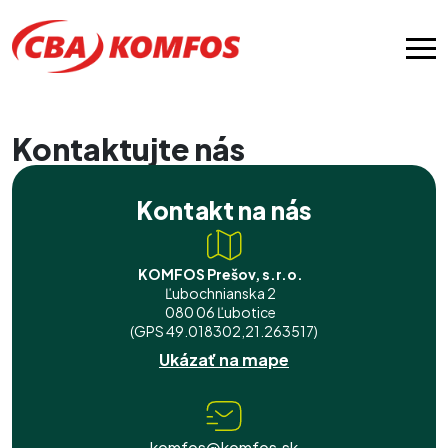
Kontaktujte nás
Kontakt na nás
KOMFOS Prešov, s.r.o.
Ľubochnianska 2
080 06 Ľubotice
(GPS 49.018302,21.263517)
Ukázať na mape
komfos@komfos.sk