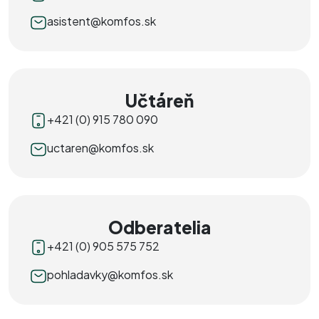
asistent@komfos.sk
Učtáreň
+421 (0) 915 780 090
uctaren@komfos.sk
Odberatelia
+421 (0) 905 575 752
pohladavky@komfos.sk