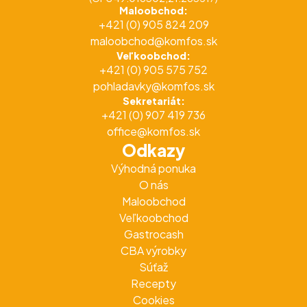
Maloobchod:
+421 (0) 905 824 209
maloobchod@komfos.sk
Veľkoobchod:
+421 (0) 905 575 752
pohladavky@komfos.sk
Sekretariát:
+421 (0) 907 419 736
office@komfos.sk
Odkazy
Výhodná ponuka
O nás
Maloobchod
Veľkoobchod
Gastrocash
CBA výrobky
Súťaž
Recepty
Cookies