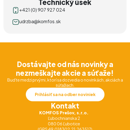
Technický úsek
+421 (0) 907 927 024
udrzba@komfos.sk
Dostávajte od nás novinky a
nezmeškajte akcie a súťaže!
Buďte medzi prvými, ktorí sa dozvedia o novinkách, akciách a
súťažiach.
Prihlásiť sa na odber noviniek
Kontakt
KOMFOS Prešov, s.r.o.
Ľubochnianska 2
080 06 Ľubotice
(GPS 49.018302,21.263517)