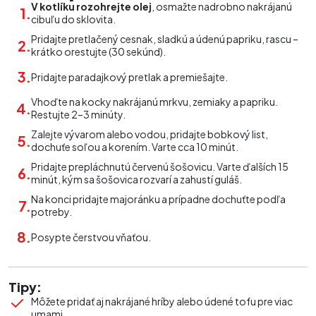
V kotlíku rozohrejte olej
, osmažte nadrobno nakrájanú
cibuľu do sklovita.
Pridajte pretlačený cesnak, sladkú a údenú papriku, rascu –
krátko orestujte (30 sekúnd).
Pridajte paradajkový pretlak a premiešajte.
Vhoďte na kocky nakrájanú mrkvu, zemiaky a papriku.
Restujte 2–3 minúty.
Zalejte vývarom alebo vodou, pridajte bobkový list,
dochuťe soľou a korením. Varte cca 10 minút.
Pridajte prepláchnutú červenú šošovicu. Varte ďalších 15
minút, kým sa šošovica rozvarí a zahustí guláš.
Na konci pridajte majoránku a prípadne dochuťte podľa
potreby.
Posypte čerstvou vňaťou.
Tipy:
Môžete pridať aj nakrájané hríby alebo údené tofu pre viac
umami.