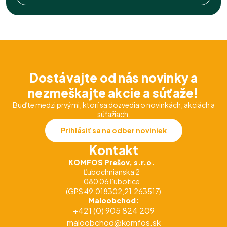
Dostávajte od nás novinky a
nezmeškajte akcie a súťaže!
Buďte medzi prvými, ktorí sa dozvedia o novinkách, akciách a
súťažiach.
Prihlásiť sa na odber noviniek
Kontakt
KOMFOS Prešov, s.r.o.
Ľubochnianska 2
080 06 Ľubotice
(GPS 49.018302,21.263517)
Maloobchod:
+421 (0) 905 824 209
maloobchod@komfos.sk