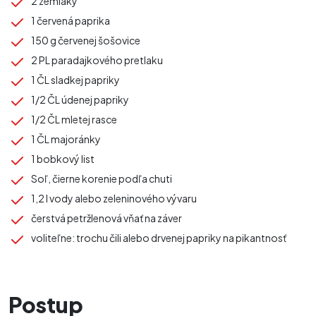
2 zemiaky
1 červená paprika
150 g červenej šošovice
2 PL paradajkového pretlaku
1 ČL sladkej papriky
1/2 ČL údenej papriky
1/2 ČL mletej rasce
1 ČL majoránky
1 bobkový list
Soľ, čierne korenie podľa chuti
1,2 l vody alebo zeleninového vývaru
čerstvá petržlenová vňať na záver
voliteľne: trochu čili alebo drvenej papriky na pikantnosť
Postup