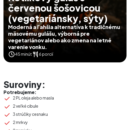
červenou šošovicou
(vegetariánsky, sýty)
Moderná a ľahšia alternatíva k tradičnému
mäsovému gulášu, výborná pre
vegetariánov alebo ako zmena na letné
varenie vonku.
45 minút
6 porcií
Suroviny:
Potrebujeme:
2 PL oleja alebo masla
2 veľké cibule
3 strúčiky cesnaku
2 mrkvy