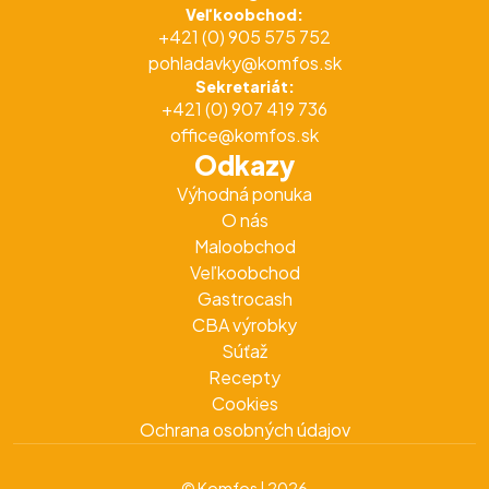
Veľkoobchod:
+421 (0) 905 575 752
pohladavky@komfos.sk
Sekretariát:
+421 (0) 907 419 736
office@komfos.sk
Odkazy
Výhodná ponuka
O nás
Maloobchod
Veľkoobchod
Gastrocash
CBA výrobky
Súťaž
Recepty
Cookies
Ochrana osobných údajov
© Komfos | 2026