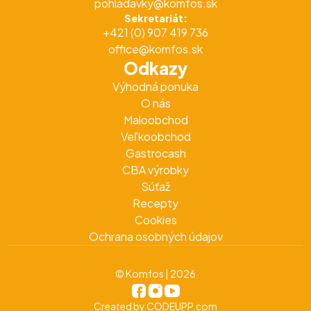
pohladavky@komfos.sk
Sekretariát:
+421 (0) 907 419 736
office@komfos.sk
Odkazy
Výhodná ponuka
O nás
Maloobchod
Veľkoobchod
Gastrocash
CBA výrobky
Súťaž
Recepty
Cookies
Ochrana osobných údajov
© Komfos | 2026
Created by
CODEUPP.com