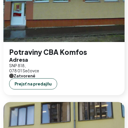
Potraviny CBA Komfos
Adresa
SNP 818,
078 01 Sečovce
Zatvorené
Prejsť na predajňu