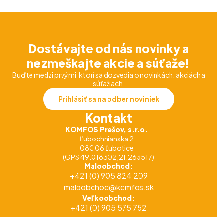
Dostávajte od nás novinky a
nezmeškajte akcie a súťaže!
Buďte medzi prvými, ktorí sa dozvedia o novinkách, akciách a
súťažiach.
Prihlásiť sa na odber noviniek
Kontakt
KOMFOS Prešov, s.r.o.
Ľubochnianska 2
080 06 Ľubotice
(GPS 49.018302,21.263517)
Maloobchod:
+421 (0) 905 824 209
maloobchod@komfos.sk
Veľkoobchod:
+421 (0) 905 575 752